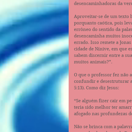
desencaminhadoras da verda
Aproveitar-se de um texto b
porquanto caótica, pois le
errôneo do sentido da pala
desencaminha muitos inocen
errado. Isso remete a Jonas
cidade de Nínive, em que e
sabem discernir entre a su
muitos animais?”.
O que o professor fez não 
confundir e desestruturar a
5:13). Como diz Jesus:
“Se alguém fizer cair em 
teria sido melhor ter amar
afogado nas profundezas do
Não se brinca com a palavra