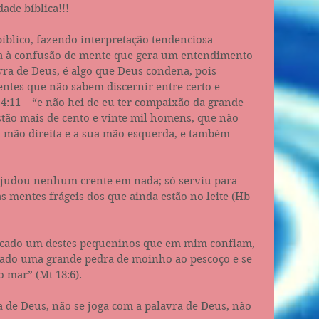
de bíblica!!!
íblico, fazendo interpretação tendenciosa 
va à confusão de mente que gera um entendimento 
vra de Deus, é algo que Deus condena, pois 
tes que não sabem discernir entre certo e 
 4:11 – “e não hei de eu ter compaixão da grande 
stão mais de cento e vinte mil homens, que não 
a mão direita e a sua mão esquerda, e também 
ajudou nenhum crente em nada; só serviu para 
s mentes frágeis dos que ainda estão no leite (Hb 
pecado um destes pequeninos que em mim confiam, 
rado uma grande pedra de moinho ao pescoço e se 
 mar” (Mt 18:6).
 de Deus, não se joga com a palavra de Deus, não 