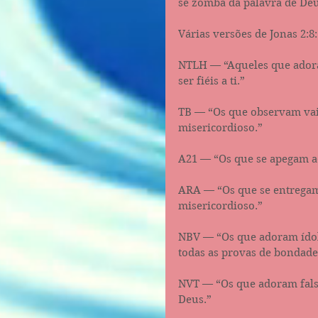
se zomba da palavra de Deu
Várias versões de Jonas 2:8:
NTLH — “Aqueles que adoram
ser fiéis a ti.”
TB — “Os que observam vai
misericordioso.”
A21 — “Os que se apegam aos
ARA — “Os que se entregam 
misericordioso.”
NBV — “Os que adoram ídol
todas as provas de bondade
NVT — “Os que adoram falso
Deus.”