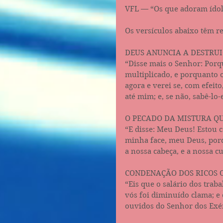
VFL — “Os que adoram ídolo
Os versículos abaixo têm r
DEUS ANUNCIA A DESTRU
“Disse mais o Senhor: Por
multiplicado, e porquanto 
agora e verei se, com efeit
até mim; e, se não, sabê-lo-ei
O PECADO DA MISTURA Q
“E disse: Meu Deus! Estou c
minha face, meu Deus, porq
a nossa cabeça, e a nossa culp
CONDENAÇÃO DOS RICOS 
“Eis que o salário dos trab
vós foi diminuído clama; e
ouvidos do Senhor dos Exércit