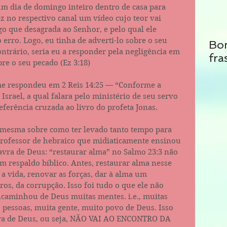
um dia de domingo inteiro dentro de casa para 
z no respectivo canal um vídeo cujo teor vai 
lgo que desagrada ao Senhor, e pelo qual ele 
 erro. Logo, eu tinha de adverti-lo sobre o seu 
Bo
ontrário, seria eu a responder pela negligência em 
fra
re o seu pecado (Ez 3:18)
me respondeu em 2 Reis 14:25 — “Conforme a 
Israel, a qual falara pelo ministério de seu servo 
ferência cruzada ao livro do profeta Jonas.
mesma sobre como ter levado tanto tempo para 
professor de hebraico que midiaticamente ensinou 
avra de Deus: “restaurar alma” no Salmo 23:3 não 
m respaldo bíblico. Antes, restaurar alma nesse 
 a vida, renovar as forças, dar à alma um 
ros, da corrupção. Isso foi tudo o que ele não 
caminhou de Deus muitas mentes. i.e., muitas 
 pessoas, muita gente, muito povo de Deus. Isso 
a de Deus, ou seja, NÃO VAI AO ENCONTRO DA 