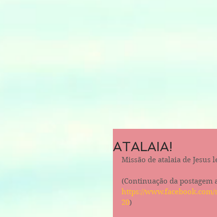
ATALAIA!
Missão de atalaia de Jesus
(Continuação da postagem a
https://www.facebook.com/
20
)