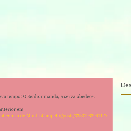
De
 leva tempo! O Senhor manda, a serva obedece.
nterior em: 
sabedoria.de.MonicaCampello/posts/33831953951177