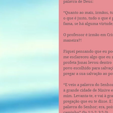
palavra de Deus:
“Quanto ao mais, irmãos, tu
o que é justo, tudo o que é
fama, se há alguma virtude,
O professor é irmão em Cri
maneira?!
Fiquei pensando que eu pod
me esclareceu algo que eu 
profeta Jonas levou dentro
povo escolhido para salvaçã
pregar a sua salvação ao po
“E veio a palavra do Senhor 
à grande cidade de Nínive e
mim. Levanta-te, e vai à gra
pregação que eu te disse. E
palavra do Senhor; era, poi
caminho” (Jn‬ ‭1:1-2‬;‬ ‭3:2-3‬).