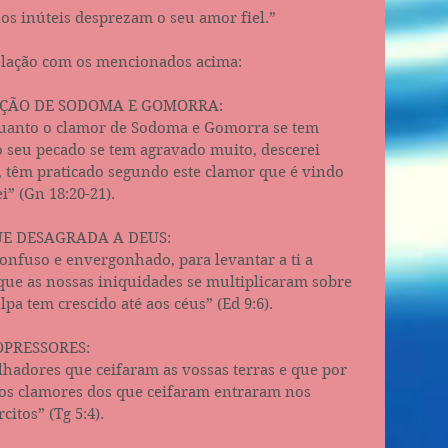
s inúteis desprezam o seu amor fiel.”
elação com os mencionados acima:
IÇÃO DE SODOMA E GOMORRA:
quanto o clamor de Sodoma e Gomorra se tem 
o seu pecado se tem agravado muito, descerei 
o, têm praticado segundo este clamor que é vindo 
” (Gn‬ ‭18:20-21‬).
UE DESAGRADA A DEUS:
onfuso e envergonhado, para levantar a ti a 
ue as nossas iniquidades se multiplicaram sobre 
a tem crescido até aos céus” (‭‭Ed‬ ‭9:6‬).
OPRESSORES:
alhadores que ceifaram as vossas terras e que por 
 os clamores dos que ceifaram entraram nos 
os” (Tg‬ ‭5:4‬).