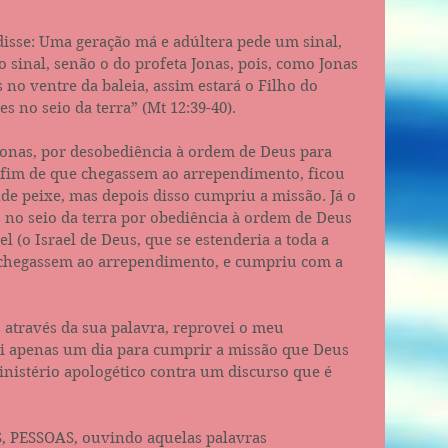
disse: Uma geração má e adúltera pede um sinal, 
 sinal, senão o do profeta Jonas, pois, como Jonas 
es no ventre da baleia, assim estará o Filho do 
 no seio da terra” (Mt‬ ‭12:39-40‬).
 Jonas, por desobediência à ordem de Deus para 
 fim de que chegassem ao arrependimento, ficou 
de peixe, mas depois disso cumpriu a missão. Já o 
s no seio da terra por obediência à ordem de Deus 
l (o Israel de Deus, que se estenderia a toda a 
chegassem ao arrependimento, e cumpriu com a 
 através da sua palavra, reprovei o meu 
i apenas um dia para cumprir a missão que Deus 
nistério apologético contra um discurso que é 
, PESSOAS, ouvindo aquelas palavras 