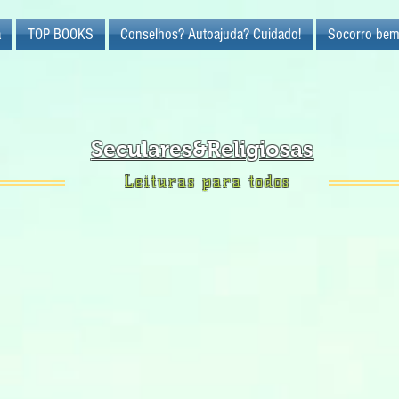
a
TOP BOOKS
Conselhos? Autoajuda? Cuidado!
Socorro bem
Seculares&Religiosas
Leituras para todos