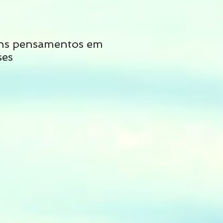
ns pensamentos em
Não siga tais cons
ses