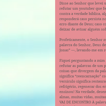
Disse ao Senhor que levei 
refutar um youtuber que fe
contra a verdade bíblica, a
responderá caso persista no
erro diante de Deus; caso c
deixar de avisar alguém sob
Profeticamente, o Senhor 
palavra do Senhor, Deus de 
Jonas” —, levando-me em re
Fiquei perguntando a mim 
refutar as palavras de um 
coisas que divergem da pal
significa “reencarnação” co
versículo significa restaura
refrigério, regenerar dos er
ensinou! Na verdade, desen
almas, muitas vidas, muitas
VAI DE ENCONTRO À palavr