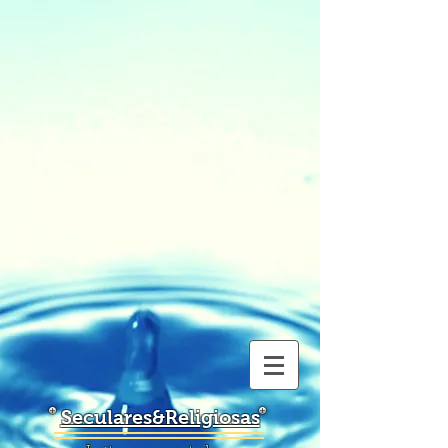
Seculares&Religiosas