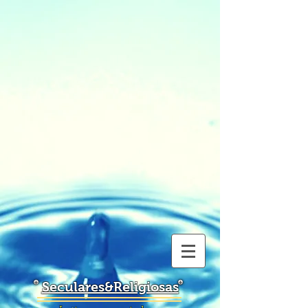
Seculares&Religiosas