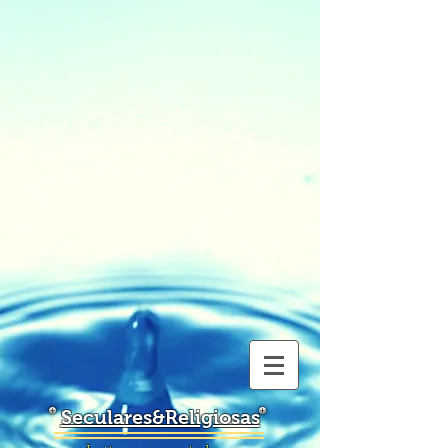
Seculares&Religiosas