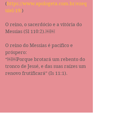
(
https://www.apologeta.com.br/ezeq
uiel-19/
)
O reino, o sacerdócio e a vitória do 
Messias (Sl 110:2).￼￼
O reino do Messias é pacífico e 
próspero:
“￼￼Porque brotará um rebento do 
tronco de Jessé, e das suas raízes um 
renovo frutificará” (Is‬ ‭11:1‬).