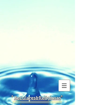
Seculares&Religiosas