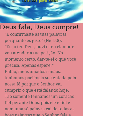
Leituras para todos
Deus fala, Deus cumpre!
“E confirmaste as tuas palavras, 
porquanto és justo” (Ne ‬ ‭9‬:‭8‬).
“Eu, o teu Deus, ouvi o teu clamor e 
vou atender a tua petição. No 
momento certo, dar-te-ei o que você 
precisa. Apenas espere.”
Então, meus amados irmãos, 
tenhamos paciência sustentada pela 
nossa fé porque o Senhor vai 
cumprir o que está falando hoje. 
Tão somente tenhamos um coração 
fiel perante Deus, pois ele é fiel e 
nem uma só palavra cai de todas as 
boas palavras que o Senhor fala a 