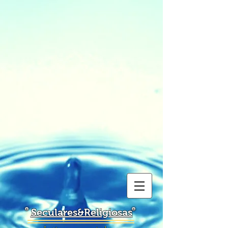
Seculares&Religiosas