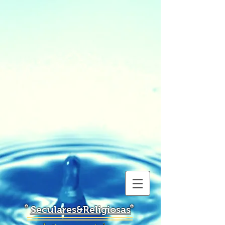
Seculares&Religiosas