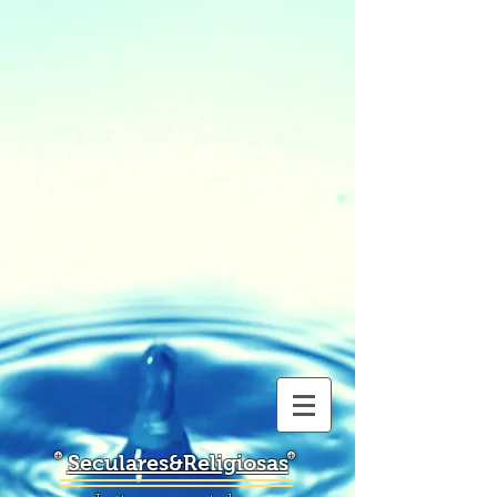
Seculares&Religiosas