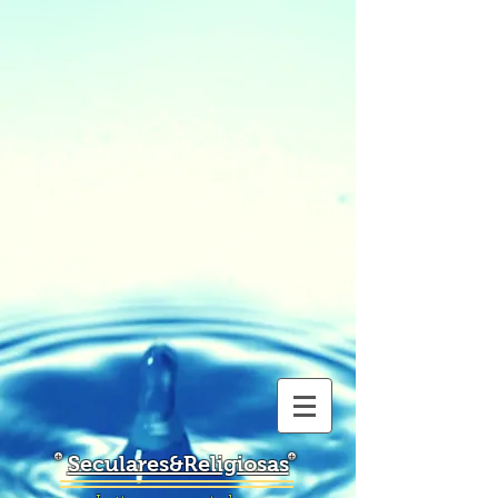
Seculares&Religiosas