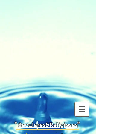
Seculares&Religiosas