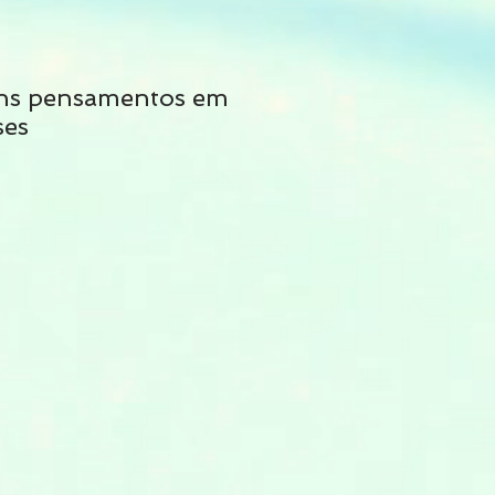
ns pensamentos em
Não siga tais cons
ses