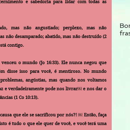
rnimento e sabedoria para lidar com todas as 
Bo
ado, mas não angustiado; perplexo, mas não 
fra
s não desamparado; abatido, mas não destruído (2 
está contigo. 
 venceu o mundo (Jo 16:33). Ele nunca negou que 
uém disse isso para você, é mentiroso. No mundo 
 problemas, angústias, mas quando nos voltamos 
paz e verdadeiramente pode nos livrar￼ e nos dar o 
ncias (1 Co 10:13). 
 causa que ele se sacrificou por nós?! ￼ Então, faça 
 isto é tudo o que ele quer de você, e você terá uma 