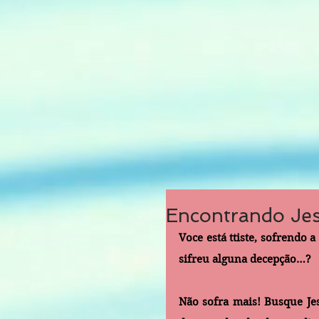
Encontrando Jes
Voce está ttiste, sofrendo
sifreu alguna decepção…?
Não sofra mais! Busque Jes