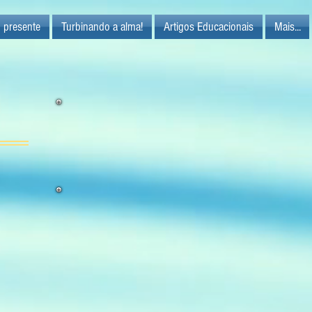
 presente
Turbinando a alma!
Artigos Educacionais
Mais...