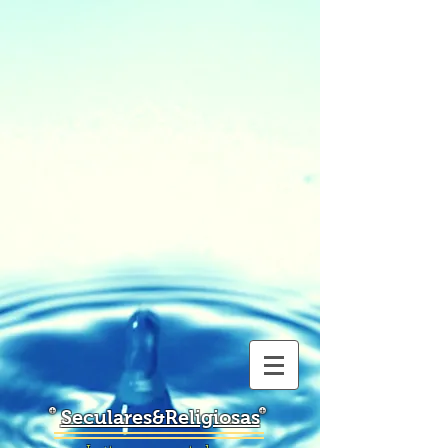
Seculares&Religiosas