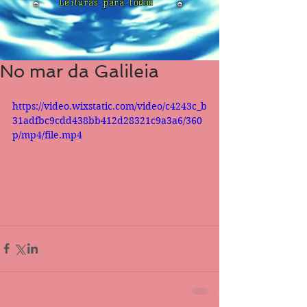
Leituras para todos
No mar da Galileia
https://video.wixstatic.com/video/c4243c_b
31adfbc9cdd438bb412d28321c9a3a6/360
p/mp4/file.mp4