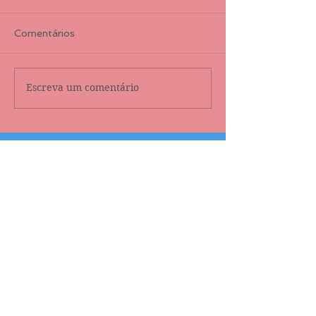
Comentários
Escreva um comentário
Destaque
Bons pensamentos em
Não siga tais 