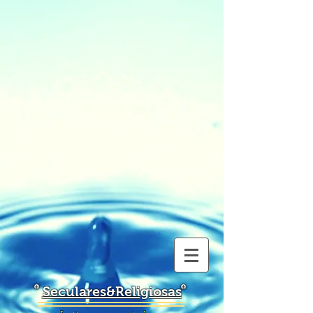
Seculares&Religiosas