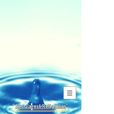
Seculares&Religiosas