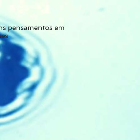
ns pensamentos em
Não siga tais cons
ses