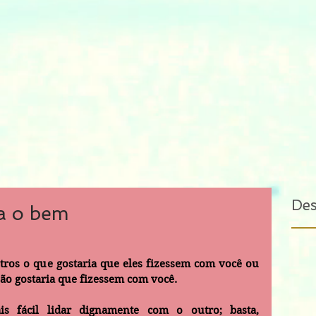
De
a o bem
ros o que gostaria que eles fizessem com você ou 
não gostaria que fizessem com você.
s fácil lidar dignamente com o outro; basta, 