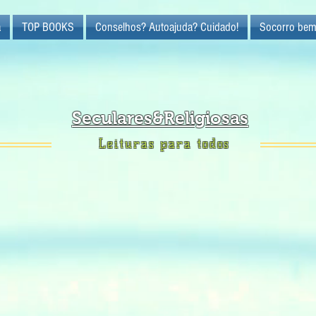
a
TOP BOOKS
Conselhos? Autoajuda? Cuidado!
Socorro bem
Seculares&Religiosas
Leituras para todos