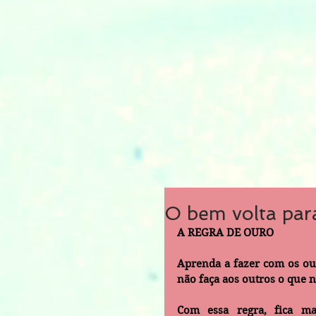
O bem volta par
A REGRA DE OURO
Aprenda a fazer com os out
não faça aos outros o que 
Com essa regra, fica mai