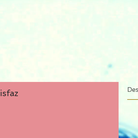
De
isfaz