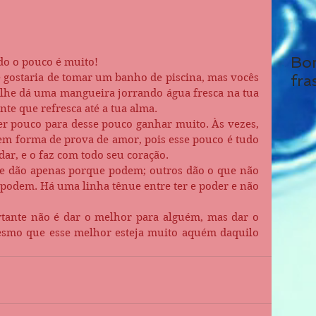
Bo
do o pouco é muito!
 gostaria de tomar um banho de piscina, mas vocês 
fra
 lhe dá uma mangueira jorrando água fresca na tua 
te que refresca até a tua alma. 
er pouco para desse pouco ganhar muito. Às vezes, 
 forma de prova de amor, pois esse pouco é tudo 
ar, e o faz com todo seu coração. 
 dão apenas porque podem; outros dão o que não 
podem. Há uma linha tênue entre ter e poder e não 
tante não é dar o melhor para alguém, mas dar o 
smo que esse melhor esteja muito aquém daquilo 