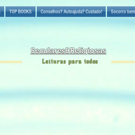
a
TOP BOOKS
Conselhos? Autoajuda? Cuidado!
Socorro bem
Seculares&Religiosas
Leituras para todos