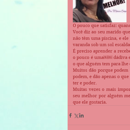
O pouco que satisfaz: quan
Você diz ao seu marido que
não têm uma piscina, e ele
varanda sob um sol escaldan
É preciso aprender a receb
o pouco é uma￼￼ dádiva em
o que alguém tem para lhe d
Muitos dão porque podem e
podem, e dão apenas o que 
ter e poder. 
Muitas vezes o mais impor
seu melhor por alguém me
que ele gostaria.