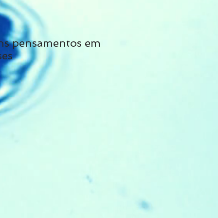
ns pensamentos em
Não siga tais cons
ses