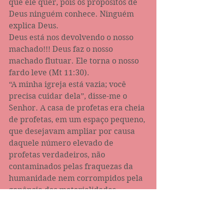
que ele quer, pois os propósitos de 
Deus ninguém conhece. Ninguém 
explica Deus.
Deus está nos devolvendo o nosso 
machado!!! Deus faz o nosso 
machado flutuar. Ele torna o nosso 
fardo leve (Mt 11:30).
“A minha igreja está vazia; você 
precisa cuidar dela”, disse-me o 
Senhor. A casa de profetas era cheia 
de profetas, em um espaço pequeno, 
que desejavam ampliar por causa 
daquele número elevado de 
profetas verdadeiros, não 
contaminados pelas fraquezas da 
humanidade nem corrompidos pela 
ganância das materialidades.
Eles não estavam visando um 
megatemplo, mas um espaço 