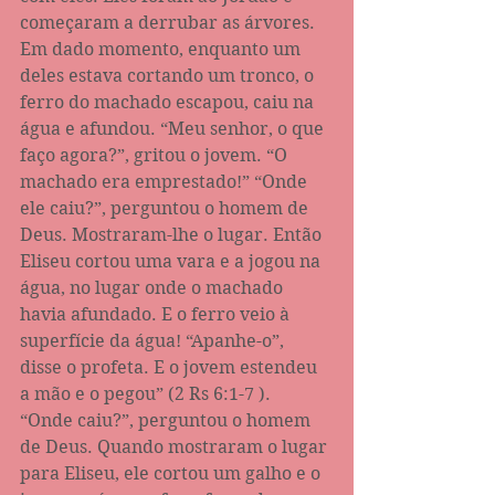
começaram a derrubar as árvores. 
Em dado momento, enquanto um 
deles estava cortando um tronco, o 
ferro do machado escapou, caiu na 
água e afundou. “Meu senhor, o que 
faço agora?”, gritou o jovem. “O 
machado era emprestado!” “Onde 
ele caiu?”, perguntou o homem de 
Deus. Mostraram-lhe o lugar. Então 
Eliseu cortou uma vara e a jogou na 
água, no lugar onde o machado 
havia afundado. E o ferro veio à 
superfície da água! “Apanhe-o”, 
disse o profeta. E o jovem estendeu 
a mão e o pegou” (2 Rs ‭6:1-7‬ ).  ‭ 
“Onde caiu?”, perguntou o homem 
de Deus. Quando mostraram o lugar 
para Eliseu, ele cortou um galho e o 