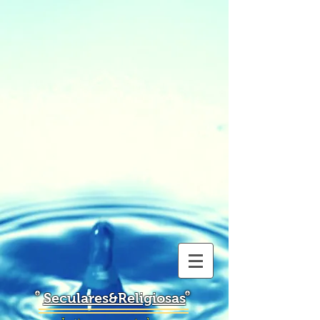
Seculares&Religiosas