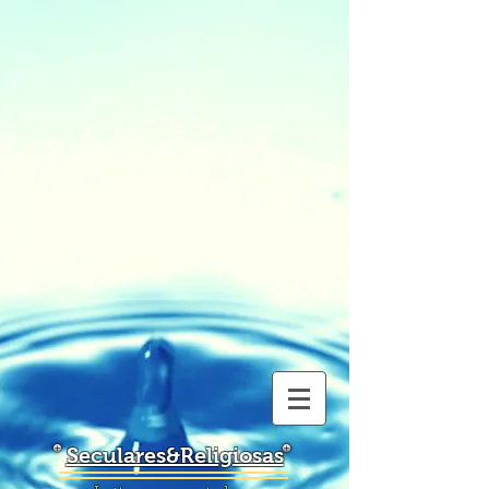
Seculares&Religiosas