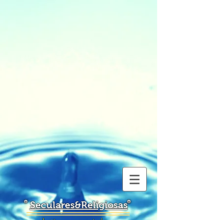
Seculares&Religiosas