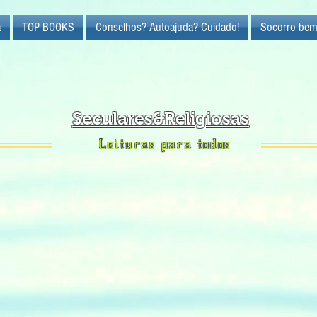
a
TOP BOOKS
Conselhos? Autoajuda? Cuidado!
Socorro bem
Seculares&Religiosas
Leituras para todos