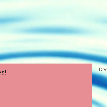
De
s!