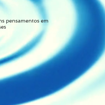
ns pensamentos em
Não siga tais cons
ses