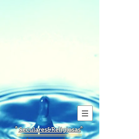
Seculares&Religiosas