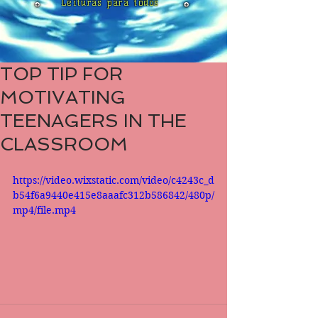
Leituras para todos
TOP TIP FOR
MOTIVATING
TEENAGERS IN THE
CLASSROOM
https://video.wixstatic.com/video/c4243c_d
b54f6a9440e415e8aaafc312b586842/480p/
mp4/file.mp4