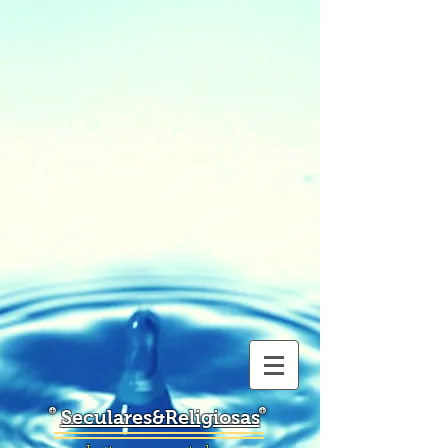
Seculares&Religiosas