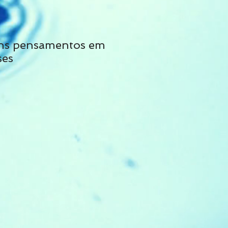
ns pensamentos em
Não siga tais cons
ses