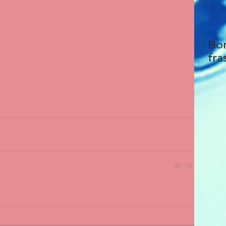
Bo
fra