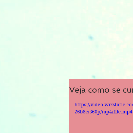
Veja como se cur
https://video.wixstatic.
26b8c/360p/mp4/file.mp4