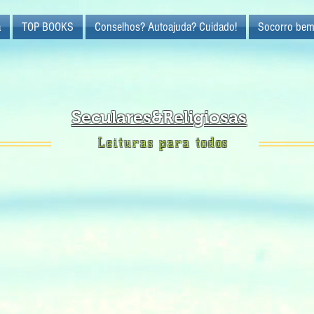
a
TOP BOOKS
Conselhos? Autoajuda? Cuidado!
Socorro bem
Seculares&Religiosas
Leituras para todos