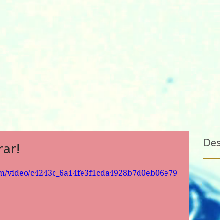
De
ar!
com/video/c4243c_6a14fe3f1cda4928b7d0eb06e79